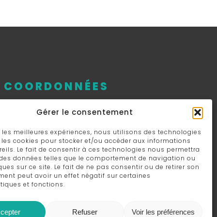
COORDONNÉES
384, rue de Saint-Jovite,
Gérer le consentement
Mont-Tremblant, QC J8E 0R1
ir les meilleures expériences, nous utilisons des technologies
e les cookies pour stocker et/ou accéder aux informations
819 425-8889
eils. Le fait de consentir à ces technologies nous permettra
r des données telles que le comportement de navigation ou
ques sur ce site. Le fait de ne pas consentir ou de retirer son
ent peut avoir un effet négatif sur certaines
tiques et fonctions.
cepter
Refuser
Voir les préférences